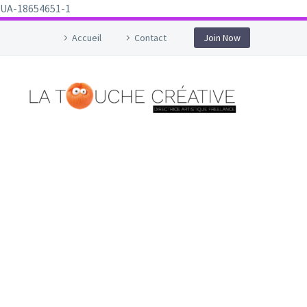
UA-18654651-1
Accueil
Contact
Join Now
G