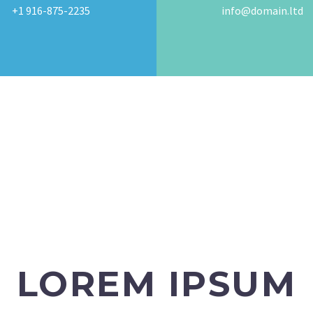
+1 916-875-2235
info@domain.ltd
LOREM IPSUM